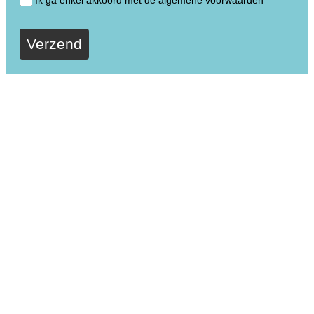
Ik ga enkel akkoord met de algemene voorwaarden
Verzend